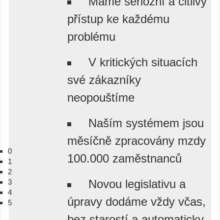
Máme seriózní a citlivý
přístup ke každému
problému
V kritických situacích
své zákazníky
neopouštíme
Naším systémem jsou
měsíčně zpracovány mzdy
0
100.000 zaměstnanců
1
2
Novou legislativu a
3
4
úpravy dodáme vždy včas,
5
bez starostí a automaticky