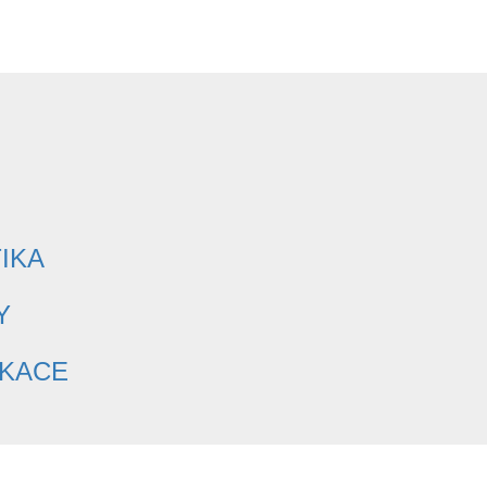
IKA
Y
IKACE