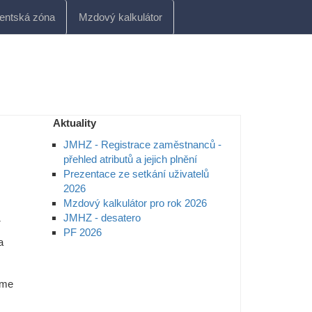
ientská zóna
Mzdový kalkulátor
Aktuality
JMHZ - Registrace zaměstnanců -
přehled atributů a jejich plnění
Prezentace ze setkání uživatelů
2026
Mzdový kalkulátor pro rok 2026
JMHZ - desatero
í
PF 2026
a
eme