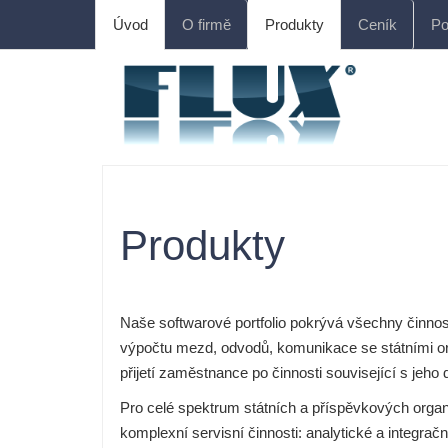
Úvod
O firmě
Produkty
Ceník
Po
Produkty
Naše softwarové portfolio pokrývá všechny činnos
výpočtu mezd, odvodů, komunikace se státními or
přijetí zaměstnance po činnosti související s j
Pro celé spektrum státních a příspěvkových organ
komplexní servisní činnosti: analytické a integrační