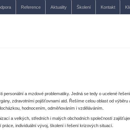
dpora
Reference
Aktuality
Školení
Kontakt
Kl
ti personální a mzdové problematiky. Jedná se tedy o ucelené řešen
gány, zdravotními pojišťovnami atd. Řešíme celou oblast od výběru 
eho docházkou, hodnocením, odměňováním i vzděláváním.
izací a velkých, středních i malých obchodních společností zajišťuj
 práce, individuální vývoj, školení i řešení krizových situací.